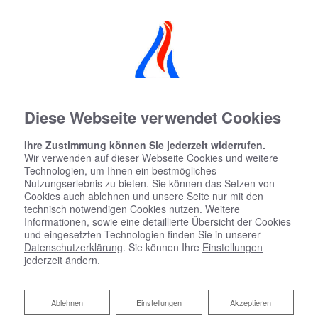
Diese Webseite verwendet Cookies
Ihre Zustimmung können Sie jederzeit widerrufen.
Datenschutzerklärung
Wir verwenden auf dieser Webseite Cookies und weitere
Technologien, um Ihnen ein bestmögliches
Nutzungserlebnis zu bieten. Sie können das Setzen von
Wir bedanken uns für Ihren Besuch bei Friedrich Burmeister.
Cookies auch ablehnen und unsere Seite nur mit den
Der sichere Umgang mit Ihren Daten ist uns besonders
technisch notwendigen Cookies nutzen. Weitere
wichtig. Wir möchten Sie daher hiermit ausführlich über die
Informationen, sowie eine detaillierte Übersicht der Cookies
Verwendung Ihrer Daten bei dem Besuch unseres
und eingesetzten Technologien finden Sie in unserer
Webauftritts informieren.
Datenschutzerklärung
. Sie können Ihre
Einstellungen
jederzeit ändern.
1 Begriffsbestimmungen
Ablehnen
Ablehnen
Einstellungen
Akzeptieren