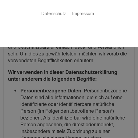
Die Datenschutzerklärung der Friedrich Burmeister
beruht auf den Begrifflichkeiten, die durch den
Datenschutz
Impressum
Europäischen Richtlinien- und Verordnungsgeber beim
Erlass der Datenschutz-Grundverordnung (DSGVO)
verwendet wurden. Unsere Datenschutzerklärung soll
sowohl für die Öffentlichkeit als auch für unsere Kunden
und Geschäftspartner einfach lesbar und verständlich
sein. Um dies zu gewährleisten, möchten wir vorab die
verwendeten Begrifflichkeiten erläutern.
Wir verwenden in dieser Datenschutzerklärung
unter anderem die folgenden Begriffe:
Personenbezogene Daten
: Personenbezogene
Daten sind alle Informationen, die sich auf eine
identifizierte oder identifizierbare natürliche
Person (im Folgenden „betroffene Person“)
beziehen. Als identifizierbar wird eine natürliche
Person angesehen, die direkt oder indirekt,
insbesondere mittels Zuordnung zu einer
Kennung wie einem Namen, zu einer