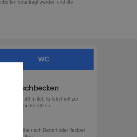
arbeiten beantragt werden und die
WC
Waschbecken
min. 0,48 m tief, Kniefreiheit zur
Nutzung im Sitzen
WC
Sitzhöhe nach Bedarf oder flexibel
einstellbar