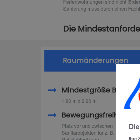
Ferienwohnungen sind nicht förder
Sanierung muss durch einen Fachh
Die Mindestanforde
Raumänderungen
Mindestgröße Bad
1,80 m x 2,20 m
Bewegungsfreiheit
Die
Platz vor und zwischen
Sanitärobjekten für z. B.
Ihre 
Rollstuhlnutzung