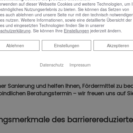
erwenden auf dieser Webseite Cookies und weitere Technologien, um 
Badewanne
estmögliches Nutzungserlebnis zu bieten. Sie können das Setzen von
es auch ablehnen und unsere Seite nur mit den technisch notwendige
max. Höhe 0,5 m oder mit Tür,
es nutzen. Weitere Informationen, sowie eine detaillierte Übersicht der
Liftsystem o. Ä.
es und eingesetzten Technologien finden Sie in unserer
schutzerklärung
. Sie können Ihre
Einstellungen
jederzeit ändern.
Ablehnen
Ablehnen
Einstellungen
Akzeptieren
Datenschutz
Impressum
glichkeit zur späteren Nachrüstung gegeben sein.
ner Sanierung und helfen Ihnen, Fördermittel zu be
bindlichen Beratungstermin – wir freuen uns auf Si
ngsmerkmale des barrierereduziert