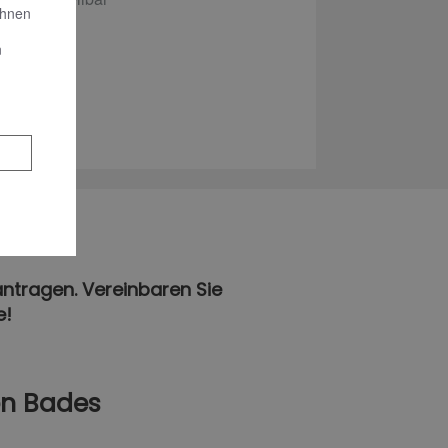
Ihnen
n
antragen. Vereinbaren Sie
e!
en Bades