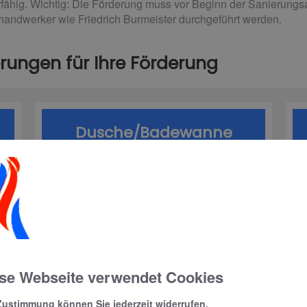
fähig. Wichtig: Die Förderung muss vor Beginn der Sanierungs
andwerker wie Friedrich Burmeister durchgeführt werden.
rungen für Ihre Förderung
Dusche/Badewanne
Dusche
bodengleich oder max. 20 mm
Erhöhung
Bodenbelag
se Webseite verwendet Cookies
rutschfest oder rutschhemmend
Zustimmung können Sie jederzeit widerrufen.