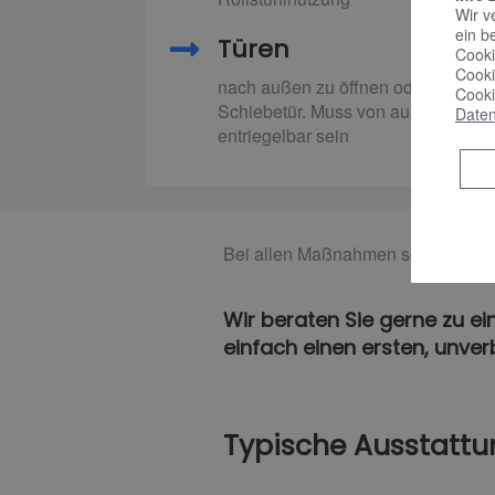
Wir v
ein b
Türen
Cooki
Cooki
nach außen zu öffnen oder
Cooki
Schiebetür. Muss von außen
Daten
entriegelbar sein
Bei allen Maßnahmen sollte die Mö
Wir beraten Sie gerne zu ei
einfach einen ersten, unver
Typische Ausstattu