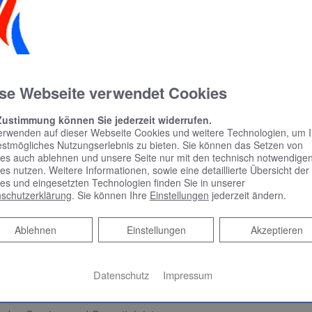
cheitholz-, Hackschnitzel- oder Pelletheizung sind vergleichsw
 Gas recht schnell: Nicht zuletzt wegen der 2021 eingeführten 
n Sie gerne bei der Beantragung Ihrer Förderung, sprechen Sie 
se Webseite verwendet Cookies
Zustimmung können Sie jederzeit widerrufen.
erwenden auf dieser Webseite Cookies und weitere Technologien, um 
nung und persönliche Beratung
estmögliches Nutzungserlebnis zu bieten. Sie können das Setzen von
es auch ablehnen und unsere Seite nur mit den technisch notwendige
 Ihre Wünsche und bestimmen Ihren Bedarf
es nutzen. Weitere Informationen, sowie eine detaillierte Übersicht der
es und eingesetzten Technologien finden Sie in unserer
gieberatung durch unser Fachpersonal
schutzerklärung
. Sie können Ihre
Einstellungen
jederzeit ändern.
nte Kostenaufstellung
Ablehnen
Ablehnen
Einstellungen
Akzeptieren
achmann
Datenschutz
Impressum
h Markenprodukte führender Hersteller