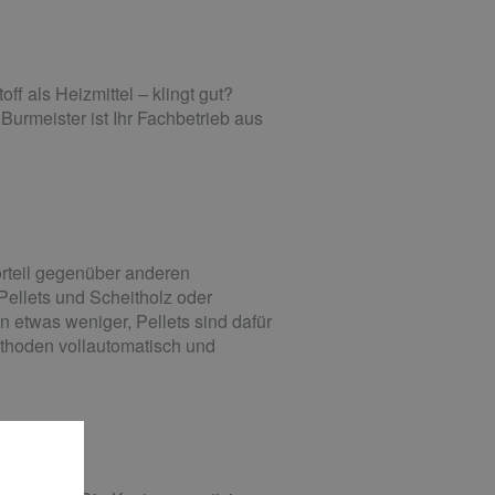
f als Heizmittel – klingt gut?
Burmeister ist Ihr Fachbetrieb aus
rteil gegenüber anderen
ellets und Scheitholz oder
n etwas weniger, Pellets sind dafür
ethoden vollautomatisch und