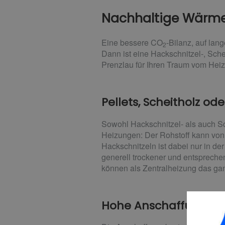
Nachhaltige Wärme
Eine bessere CO
-Bilanz, auf lan
2
Dann ist eine Hackschnitzel-, Schei
Prenzlau für Ihren Traum vom Heiz
Pellets, Scheitholz od
Sowohl Hackschnitzel- als auch S
Heizungen: Der Rohstoff kann von 
Hackschnitzeln ist dabei nur in de
generell trockener und entspreche
können als Zentralheizung das ga
Hohe Anschaffungsko