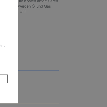
eise hoch. Die Kosten amortisieren
CO
-Steuer werden Öl und Gas
2
uns einfach an!
Ihnen
n