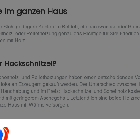
 im ganzen Haus
ge Sicht geringere Kosten im Betrieb, ein nachwachsender Rohstof
tholz- oder Pelletheizung genau das Richtige für Sie! Friedrich 
en mit Holz.
er Hackschnitzel?
cheitholz- und Pelletheizungen haben einen entscheidenden Vo
lokalen Erzeugern gekauft werden. Der Unterschied zwischen P
r Handhabung und im Preis: Hackschnitzel und Scheitholz koste
nd mit geringerem Aschegehalt. Letztendlich sind beide Heizm
nze Haus mit Wärme versorgen.
sten, hohe Förderung